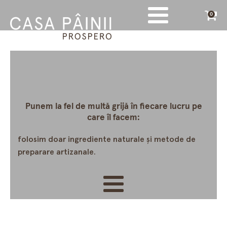
0
Punem la fel de multă grijă în fiecare lucru pe
care îl facem:
folosim doar ingrediente naturale și metode de
preparare artizanale.