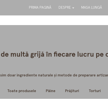
PRIMA PAGINĂ
DESPRE
MASA LUNGĂ
de multă grijă în fiecare lucru pe 
sim doar ingrediente naturale și metode de preparare artiza
Toate produsele
Pâine
Prăjituri
Torturi