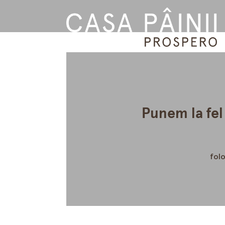
Punem la fel 
folo