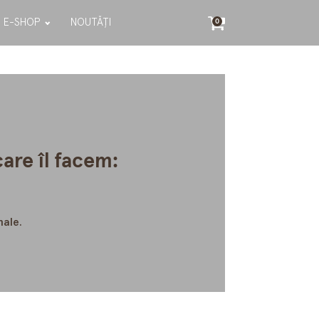
E-SHOP
NOUTĂȚI
0
care îl facem:
nale.