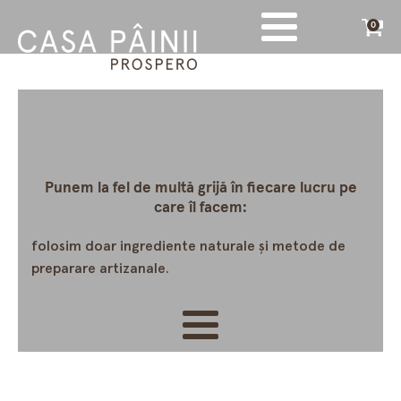
0
Punem la fel de multă grijă în fiecare lucru pe
care îl facem:
folosim doar ingrediente naturale și metode de
preparare artizanale.