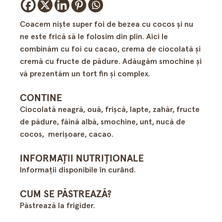
Coacem nişte super foi de bezea cu cocos şi nu
ne este frică să le folosim din plin. Aici le
combinăm cu foi cu cacao, crema de ciocolată şi
cremă cu fructe de pădure. Adăugăm smochine şi
vă prezentăm un tort fin şi complex.
CONTINE
Ciocolată neagră, ouă, frişcă, lapte, zahăr, fructe
de pădure, făină albă, smochine, unt, nucă de
cocos, merişoare, cacao.
INFORMAȚII NUTRIȚIONALE
Informații disponibile în curând.
CUM SE PĂSTREAZĂ?
Păstrează la frigider.