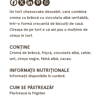
Un tort cheesecake deosebit, care combină
crema cu brânză cu ciocolata albă veritabilă,
într-o formă crocantă de biscuiți de casă.
Cireașa de pe tort e că am pus o mulțime de
cireşe în tort.
CONȚINE
Cremă de brânză, frişcă, ciocolată albă, zahăr,
unt, cireşe negre, făină albă, cacao.
INFORMAȚII NUTRIȚIONALE
Informații disponibile în curând.
CUM SE PĂSTREAZĂ?
Păstrează la frigider.