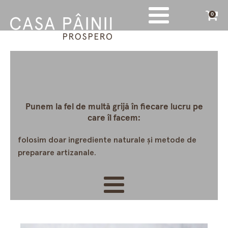
0
Punem la fel de multă grijă în fiecare lucru pe
care îl facem:
folosim doar ingrediente naturale și metode de
preparare artizanale.