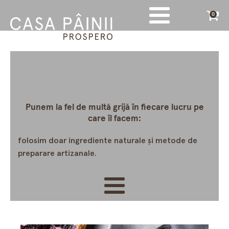
0
Punem la fel de multă grijă în fiecare lucru pe
care îl facem:
folosim doar ingrediente naturale și metode de
preparare artizanale.