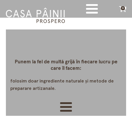
0
Punem la fel de multă grijă în fiecare lucru pe
care îl facem:
folosim doar ingrediente naturale și metode de
preparare artizanale.