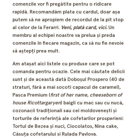
comenzile vor fi pregătite pentru o ridicare
rapidă. Recomandăm plata cu cardul, doar aşa
putem să ne apropiem de recordul de la pit stop
al celor de la Ferarri.
Veni, plată card, vici.
Un
membru al echipei noastre va prelua și preda
comenzile în fiecare magazin, ca să nu fie nevoie
să aștepți prea mult.
Am ataşat aici listele cu produse care se pot
comanda pentru ocazie. Cele mai căutate delicii
sunt şi de această dată Doboşul Prospero (40 de
straturi, fără a mai socoti capacul de caramel),
Pasca Premium (
first of her name, cheeseborn of
house Ricottargaryen
) baigli cu mac sau cu nucă,
cozonacii tradiţionali sau cei moldoveneşti şi
torturile de referinţă ale cofetarilor prosperieni:
Tortul de Bezea şi nuci, Ciocolatos, Nina cake,
Căsuţa cofetarului si Rulada Pavlova.