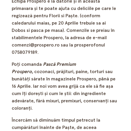
Echipa Prospero e la datorie şi in aceasta
primavara şi te poate ajuta cu deliciile pe care le
regizează pentru Florii si Paşte. (conform
caledarului maias, pe 20 Aprilie trebuie sa ai
Dobos si pasca pe masa). Comenzile se preiau în
stabilimentele Prospero, la adresa de e-mail
comenzi@prospero.ro
sau la prosperofonul
0758079189.
Poți comanda
P
ască Premium
Prospero,
cozonaci, prăjituri, paine, torturi sau
bunătăți sărate în magazinele Prospero, până pe
16 Aprilie. Iar noi vom avea grijă ca ele să fie așa
cum îți dorești și cum le știi: din ingrediente
adevărate, fără mixuri, premixuri, conservanți sau
coloranți.
Încercăm să diminuăm timpul petrecut la
cumpărături înainte de Paşte, de aceea