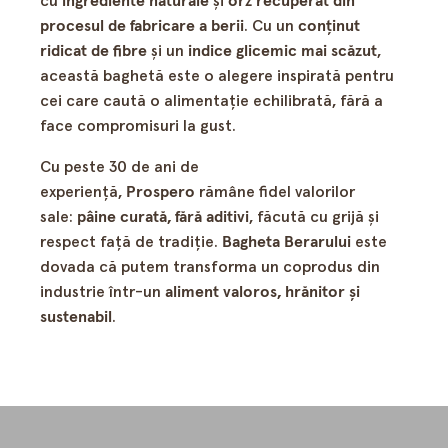
cu
ingrediente naturale
și
orz recuperat din
procesul de fabricare a berii
. Cu un
conținut
ridicat de fibre
și un
indice glicemic mai scăzut
,
această baghetă este o alegere inspirată pentru
cei care caută o alimentație echilibrată, fără a
face compromisuri la gust.
Cu peste 30 de ani de
experiență,
Prospero
rămâne fidel valorilor
sale:
pâine curată, fără aditivi
, făcută cu grijă și
respect față de tradiție.
Bagheta Berarului
este
dovada că putem transforma un coprodus din
industrie într-un
aliment valoros, hrănitor și
sustenabil
.