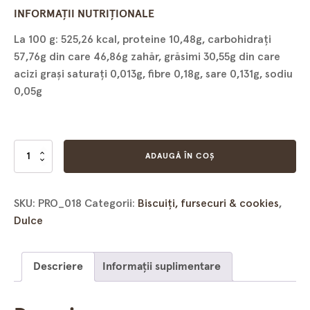
INFORMAȚII NUTRIȚIONALE
La 100 g: 525,26 kcal, proteine 10,48g, carbohidrați
57,76g din care 46,86g zahăr, grăsimi 30,55g din care
acizi grași saturați 0,013g, fibre 0,18g, sare 0,131g, sodiu
0,05g
Cantitate
ADAUGĂ ÎN COȘ
Pricomigdale
SKU:
PRO_018
Categorii:
Biscuiți, fursecuri & cookies
,
Dulce
Descriere
Informații suplimentare