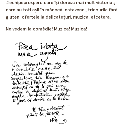
#echipeprospero care îşi doresc mai mult victoria şi
care au toţi aşii în mânecă: caţavenci, tricourile fără
gluten, ofertele la delicateţuri, muzica, etcetera.
Ne vedem la comèdie! Muzica! Muzica!