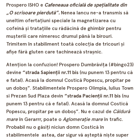
Prospero ISHO e
Cafeneaua oficială de speţialitate din
„O scrisoare pierdută”.
Nenea Iancu ne-a transmis să
uneltim ofertaţiuni speciale la magnetizarea cu
cofeină şi trataţiile cu rădăcină de ghimbir pentru
muşteriii care nimeresc drumul până la birouri.
Trimitem în stabiliment toată colecţia de tricouri şi
afişe fără gluten care tachinează straşnic.
Atenţion la confuzion! Prospero Dumbrăviţa (#bingo23)
devine
“strada Sapienţii nr.11 bis
(nu punem 13 pentru că
e fatal). Acasă la domnul Costică Popescu, propitar pe
un doboş”. Stabilimentele Prospero Olimpia, Iulius Town
si Prezan Sud Plaza devin
“strada Pacienţii nr.11 bis
(nu
punem 13 pentru că e fatal). Acasă la domnul Costică
Popescu, propitar pe un doboş”. Nu e cazul de
Căldură
mare
în Gerarrr, poate o
Aglomeraţie mare
în trafic.
Probabil nu o găsiţi niciun domn Costică în
stabilimentele astea, dar sigur vă aşteptă nişte super