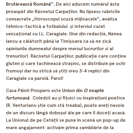
Brutărească Română”.
De aici aducem numărul ăsta
proaspăt din Răcnetul Carpaţilor. Nu lipsesc rubricile
consacrate „Horoscopul scuză mijloacele”, analiza
tehnico-tactică a fotbalului şi interviul curat
senzaţional cu I.L. Caragiale. (live din redacţie, Nenea
Iancu a călătorit până la Timişoara ca să ne zică
opiniunile dumnealui despre mersul lucrurilor si al
trenurilor). Răcnetul Carpaților, publicație care conține
gluten şi care tachinează straşnic, se distribuie pe ochi
frumoşi dar nu strică să ştiţi vreo 3-4 replici din
Caragiale ca parolă. Parol!
Casa Pâinii Prospero este
Union din
O noapte
furtunoasă
. Coledzii au şi fiţuici cu inspiraţiuni poetice
(R. Venturiano ştie cum stă treaba), poate aveţi nevoie
de un discurs lângă doboşul ăla pe care îl duceţi acasă.
La Unionul de pe Cetăţii se pune în scenă un pop-up de
mare angajament: activăm prima zambilărie de la