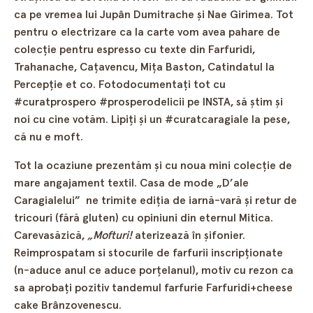
ca pe vremea lui Jupân Dumitrache şi Nae Girimea. Tot
pentru o electrizare ca la carte vom avea pahare de
colecţie pentru espresso cu texte din Farfuridi,
Trahanache, Caţavencu, Mița Baston, Catindatul la
Percepţie et co. Fotodocumentaţi tot cu
#curatprospero #prosperodelicii pe INSTA, să ştim şi
noi cu cine votăm. Lipiţi şi un #curatcaragiale la pese,
că nu e moft.
Tot la ocaziune prezentăm şi cu noua mini colecţie de
mare angajament textil. Casa de mode „D’ale
Caragialelui” ne trimite ediţia de iarnă-vară şi retur de
tricouri (fără gluten) cu opiniuni din eternul Mitica.
Carevasăzică,
„Mofturi!
aterizează în şifonier.
Reimprospatam si stocurile de farfurii inscripţionate
(n-aduce anul ce aduce porţelanul), motiv cu rezon ca
sa aprobaţi pozitiv tandemul farfurie Farfuridi+cheese
cake Brânzovenescu.