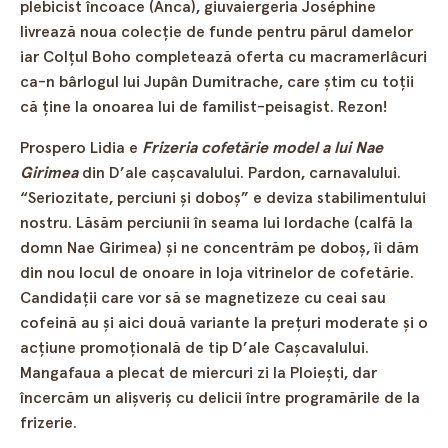
plebicist încoace (Anca), giuvaiergeria Joséphine
livrează noua colecţie de funde pentru părul damelor
iar Colţul Boho completează oferta cu macramerlâcuri
ca-n bârlogul lui Jupân Dumitrache, care ştim cu toţii
că ţine la onoarea lui de familist-peisagist. Rezon!
Prospero Lidia e
Frizeria cofetărie model a lui Nae
Girimea
din D’ale caşcavalului. Pardon, carnavalului.
“Seriozitate, perciuni şi doboş” e deviza stabilimentului
nostru. Lăsăm perciunii în seama lui Iordache (calfă la
domn Nae Girimea) şi ne concentrăm pe doboş, îi dăm
din nou locul de onoare in loja vitrinelor de cofetărie.
Candidaţii care vor să se magnetizeze cu ceai sau
cofeină au şi aici două variante la preţuri moderate şi o
acţiune promoţională de tip D’ale Caşcavalului.
Mangafaua a plecat de miercuri zi la Ploieşti, dar
încercăm un alişveriş cu delicii între programările de la
frizerie.