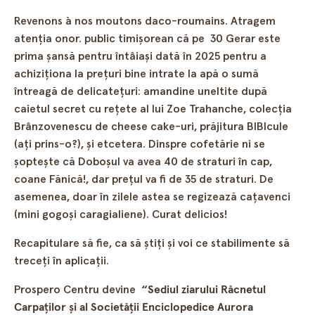
Revenons à nos moutons daco-roumains. Atragem
atenţia onor. public timişorean că pe 30 Gerar este
prima şansă pentru întâiaşi dată în 2025 pentru a
achiziţiona la preţuri bine intrate la apă o sumă
întreagă de delicateţuri: amandine uneltite după
caietul secret cu reţete al lui Zoe Trahanche, colecţia
Brânzovenescu de cheese cake-uri, prăjitura BIBIcule
(aţi prins-o?), şi etcetera. Dinspre cofetărie ni se
şopteşte că Doboşul va avea 40 de straturi în cap,
coane Fănică!, dar preţul va fi de 35 de straturi. De
asemenea, doar în zilele astea se regizează caţavenci
(mini gogoşi caragialiene). Curat delicios!
Recapitulare să fie, ca să ştiţi şi voi ce stabilimente să
treceţi în aplicaţii.
Prospero Centru devine
“Sediul ziarului Răcnetul
Carpaţilor şi al Societăţii Enciclopedice Aurora