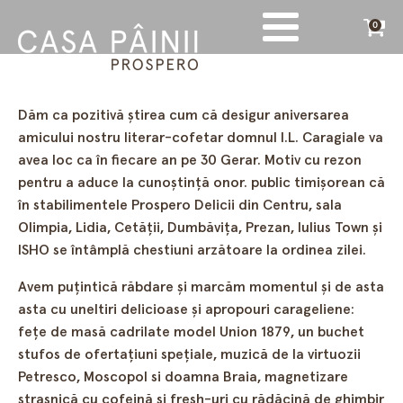
0
Dăm ca pozitivă ştirea cum că desigur aniversarea
amicului nostru literar-cofetar domnul I.L. Caragiale va
avea loc ca în fiecare an pe 30 Gerar. Motiv cu rezon
pentru a aduce la cunoştinţă onor. public timişorean că
în stabilimentele Prospero Delicii din Centru, sala
Olimpia, Lidia, Cetăţii, Dumbăviţa, Prezan, Iulius Town şi
ISHO se întâmplă chestiuni arzătoare la ordinea zilei.
Avem puţintică răbdare şi marcăm momentul şi de asta
asta cu uneltiri delicioase şi apropouri carageliene:
feţe de masă cadrilate model Union 1879, un buchet
stufos de ofertaţiuni speţiale, muzică de la virtuozii
Petresco, Moscopol si doamna Braia, magnetizare
straşnică cu cofeină si fresh-uri cu rădăcină de ghimbir